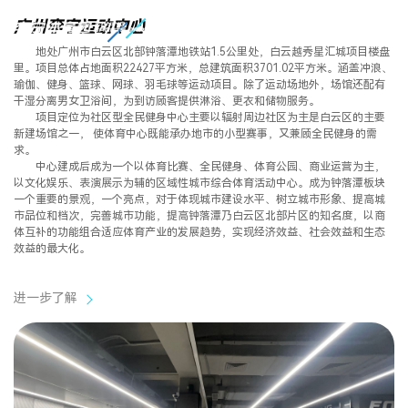
广州
广州李宁运动中心
返回主站
MENU
地处广州市白云区北部钟落潭地铁站1.5公里处，白云越秀星汇城项目楼盘
里。
项目总体占地面积22427平方米，总建筑面积3701.02平方米。涵盖冲浪、
李宁运动中心
瑜伽、健身、篮球、网球、羽毛球等运动项目。除了运动场地外，场馆还配有
干湿分离男女卫浴间，为到访顾客提供淋浴、更衣和储物服务。
项目定位为社区型全民健身中心主要以辐射周边社区为主是白云区的主要
新建场馆之一，
使体育中心既能承办地市的小型赛事，又兼顾全民健身的需
求。
中心建成后成为一个以体育比赛、全民健身、体育公园、商业运营为主，
以文化娱乐、表演展示为辅的区域性城市综合体育活动中心。成为钟落潭板块
一个重要的景观，一个亮点，对于体现城市建设水平、树立城市形象、提高城
市品位和档次，完善城市功能，提高钟落潭乃白云区北部片区的知名度，以商
体互补的功能组合适应体育产业的发展趋势，实现经济效益、社会效益和生态
效益的最大化。
进一步了解