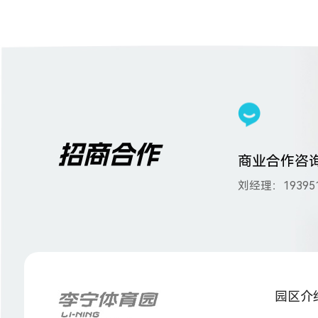
招商合作
商业合作咨
刘经理：193951
园区介