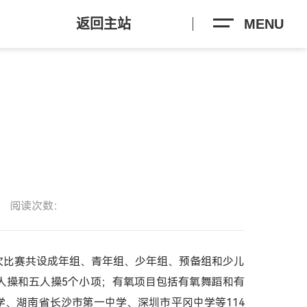
返回主站
MENU
阅读次数：
次比赛共设成年组、青年组、少年组、预备组和少儿
人操和五人操5个小项；有氧项目包括有氧舞蹈和有
、湖南省长沙市第一中学、深圳市平冈中学等114