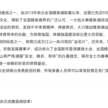
地之一，自2013年承办全国健美操联赛以来，这里已先后9
文化，得到了全国健美操界的广泛认可，一大批从事健美操项
活动的契机，发扬中华体育精神，再接再厉，大力推动健美操
体育带来的乐趣，为体育强国、体操强国建设做出更大的贡献。
标签之一，体育已成为江山一张闪亮的“金名片”。近年来，
章，积极发展赛事IP，成功承办了全国新年登高健身大会、全国健
山将严格遵循“安全、精彩、有序”的办赛理念，竭尽全力为赛
造一场精彩纷呈的体育盛会。
全球推出免费游览时期，所有参赛人员将可以享受到景区免门票
游泳交流赛圆满结束！