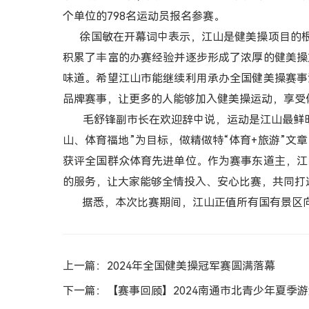
个单位的798名运动员报名参赛。
徐国敏在开幕词中表示，江山是健美操项目的根据
积累了丰富的办赛经验并逐步形成了浓厚的健美操
味道。希望江山市能继续利用承办全国健美操赛事
品牌赛事，让更多的人能够加入健美操运动，享受
毛舒锋副市长在欢迎辞中说，运动是江山最鲜明的
山、体育福地”为目标，做精做特“体育+旅游”文
获评全国群众体育先进单位。作为赛事东道主，江
的服务，让大家能够全情投入、安心比赛，共同打
据悉，本次比赛期间，江山正值所有国有景区向
上一篇：2024年全国健美操冠军赛圆满落幕
下一篇：【赛事回顾】2024南通市北青少年夏季